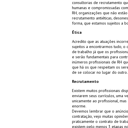
consultorias de recrutamento qu
humanas e compromissadas com o
RH, organizações que não estão 
recrutamento antiéticas, desone
forma, que estamos sujeitos a b
Ética
Acredito que as atuações incor
sujeitos a encontrarmos tudo, 
de trabalho já que os profissio
e serão fundamentais para cont
inúmeros profissionais de RH q
que há os que respeitam os ser
de se colocar no lugar do outro.
Recrutamento
Existem muitos profissionais di
enviarem seus currículos, uma
unicamente ao profissional, mas
enorme.
Devemos lembrar que o anúncio 
contratação, vejo muitas opiniõ
praticamente o contrato de trab
existem pelo menos 3 etapas no