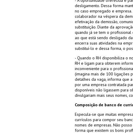
- A oportunidade oferecida é par
desligamento. Dessa forma mant
no caso empregado e empresa. 
colaborador na véspera da demi
efetivação da demissão, comunic
substituição. Diante da aprovaçã
quando já se tem o profissional 
ao que está sendo desligado da 
encerra suas atividades na empre
substituí-lo e dessa forma, o po
- Quando o RH disponibiliza o 
RH e ligam para obterem inform
inconveniente para o profissiona
(imagina mais de 100 ligações p
detalhes da vaga, informa que 
por uma empresa contratada par
disponíveis não ligassem para 
divulgariam mais seus nomes, c
Composição de banco de currí
Especula-se que muitas empresa
currículos para compor seu ban
nomes de empresas. Não posso a
forma que existem os bons prof