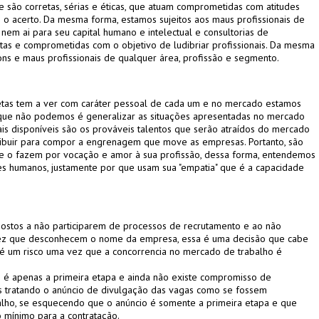
e são corretas, sérias e éticas, que atuam comprometidas com atitudes
 acerto. Da mesma forma, estamos sujeitos aos maus profissionais de
nem ai para seu capital humano e intelectual e consultorias de
stas e comprometidas com o objetivo de ludibriar profissionais. Da mesma
ons e maus profissionais de qualquer área, profissão e segmento.
retas tem a ver com caráter pessoal de cada um e no mercado estamos
o que não podemos é generalizar as situações apresentadas no mercado
nais disponíveis são os prováveis talentos que serão atraídos do mercado
ribuir para compor a engrenagem que move as empresas. Portanto, são
ue o fazem por vocação e amor à sua profissão, dessa forma, entendemos
es humanos, justamente por que usam sua "empatia" que é a capacidade
spostos a não participarem de processos de recrutamento e ao não
 vez que desconhecem o nome da empresa, essa é uma decisão que cabe
 é um risco uma vez que a concorrencia no mercado de trabalho é
é apenas a primeira etapa e ainda não existe compromisso de
es tratando o anúncio de divulgação das vagas como se fossem
alho, se esquecendo que o anúncio é somente a primeira etapa e que
 mínimo para a contratação.