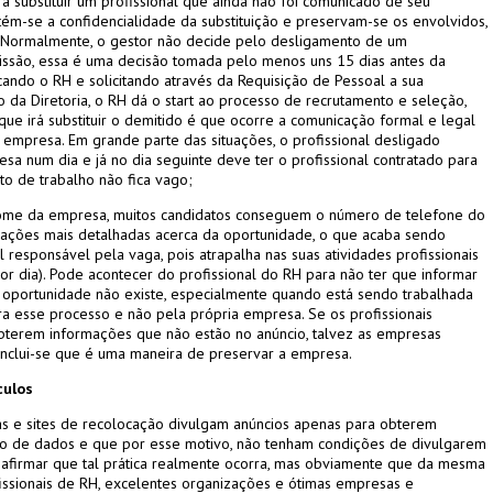
a substituir um profissional que ainda não foi comunicado de seu
ém-se a confidencialidade da substituição e preservam-se os envolvidos,
Normalmente, o gestor não decide pelo desligamento de um
ssão, essa é uma decisão tomada pelo menos uns 15 dias antes da
ando o RH e solicitando através da Requisição de Pessoal a sua
o da Diretoria, o RH dá o start ao processo de recrutamento e seleção,
que irá substituir o demitido é que ocorre a comunicação formal e legal
empresa. Em grande parte das situações, o profissional desligado
sa num dia e já no dia seguinte deve ter o profissional contratado para
sto de trabalho não fica vago;
nome da empresa, muitos candidatos conseguem o número de telefone do
ações mais detalhadas acerca da oportunidade, o que acaba sendo
l responsável pela vaga, pois atrapalha nas suas atividades profissionais
or dia). Pode acontecer do profissional do RH para não ter que informar
a oportunidade não existe, especialmente quando está sendo trabalhada
a esse processo e não pela própria empresa. Se os profissionais
obterem informações que não estão no anúncio, talvez as empresas
onclui-se que é uma maneira de preservar a empresa.
culos
s e sites de recolocação divulgam anúncios apenas para obterem
co de dados e que por esse motivo, não tenham condições de divulgarem
firmar que tal prática realmente ocorra, mas obviamente que da mesma
issionais de RH, excelentes organizações e ótimas empresas e