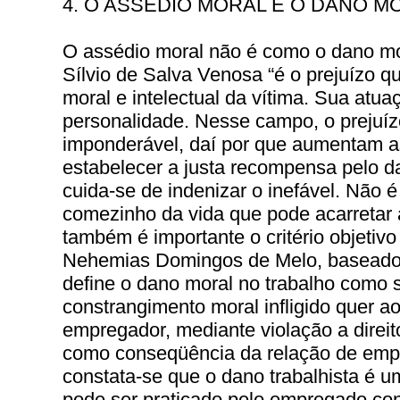
4. O ASSÉDIO MORAL E O DANO M
O assédio moral não é como o dano mo
Sílvio de Salva Venosa “é o prejuízo q
moral e intelectual da vítima. Sua atua
personalidade. Nesse campo, o prejuízo
imponderável, daí por que aumentam as
estabelecer a justa recompensa pelo d
cuida-se de indenizar o inefável. Não
comezinho da vida que pode acarretar 
também é importante o critério objeti
Nehemias Domingos de Melo, baseado 
define o dano moral no trabalho como 
constrangimento moral infligido quer 
empregador, mediante violação a direit
como conseqüência da relação de empre
constata-se que o dano trabalhista é u
pode ser praticado pelo empregado co