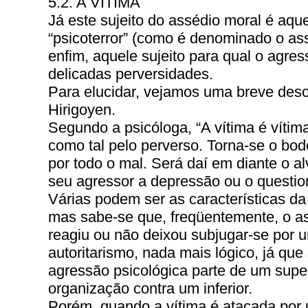
5.2. A VÍTIMA
Já este sujeito do assédio moral é aque
“psicoterror” (como é denominado o as
enfim, aquele sujeito para qual o agres
delicadas perversidades.
Para elucidar, vejamos uma breve descr
Hirigoyen.
Segundo a psicóloga, “A vítima é vítim
como tal pelo perverso. Torna-se o bod
por todo o mal. Será daí em diante o al
seu agressor a depressão ou o questi
Várias podem ser as características da
mas sabe-se que, freqüentemente, o as
reagiu ou não deixou subjugar-se por 
autoritarismo, nada mais lógico, já q
agressão psicológica parte de um super
organização contra um inferior.
Porém, quando a vítima é atacada por