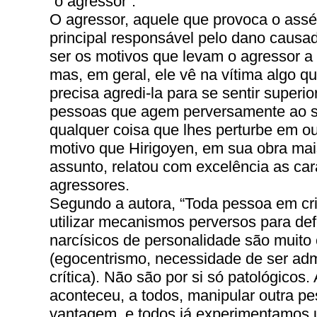
“o agressor”.
O agressor, aquele que provoca o assé
principal responsável pelo dano causa
ser os motivos que levam o agressor a p
mas, em geral, ele vê na vítima algo q
precisa agredi-la para se sentir superi
pessoas que agem perversamente ao se
qualquer coisa que lhes perturbe em ou
motivo que Hirigoyen, em sua obra mai
assunto, relatou com excelência as car
agressores.
Segundo a autora, “Toda pessoa em cri
utilizar mecanismos perversos para def
narcísicos de personalidade são muit
(egocentrismo, necessidade de ser admi
crítica). Não são por si só patológicos.
aconteceu, a todos, manipular outra p
vantagem, e todos já experimentamos 