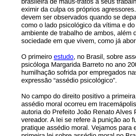
brasileira de maus-tratos à seus traba
eximir da culpa os próprios agressores.
devem ser observados quando se depa
como o lado psicológico da vítima e d
ambiente de trabalho de ambos, além 
sociedade em que vivem, como já abo
O primeiro
estudo
, no Brasil, sobre as
psicóloga Margarida Barreto no ano 200
humilhação sofrida por empregados nas
expressão “assédio psicológico”.
No campo do direito positivo a primeira 
assédio moral ocorreu em Iracemápolis
autoria do Prefeito João Renato Alves 
vereador. A lei se refere à punição ao 
pratique assédio moral. Vejamos para el
primeira lei sobre assédio moral no Bras