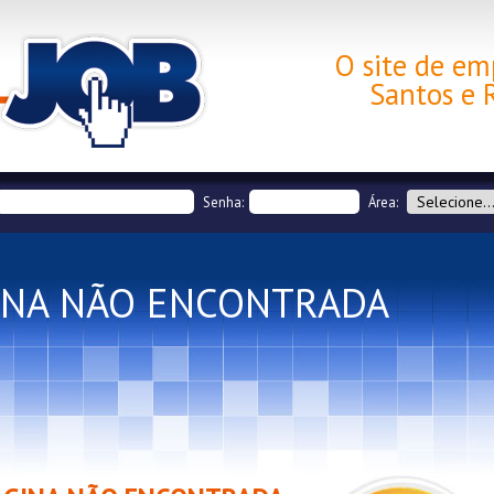
O site de em
Santos e 
Senha:
Área:
INA NÃO ENCONTRADA